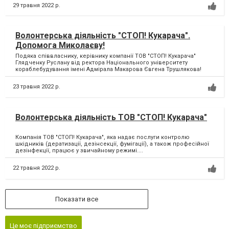
29 травня 2022 р.
Волонтерська діяльність "СТОП! Кукарача".
Допомога Миколаєву!
Подяка співвласнику, керівнику компанії ТОВ "СТОП! Кукарача"
Глядченку Руслану від ректора Національного університету
кораблебудування імені Адмірала Макарова Євгена Трушлякова!
23 травня 2022 р.
Волонтерська діяльність ТОВ "СТОП! Кукарача"
Компанія ТОВ "СТОП! Кукарача", яка надає послуги контролю
шкідників (дератизації, дезінсекції, фумігації), а також професійної
дезінфекції, працює у звичайному режимі....
22 травня 2022 р.
Показати все
Це моє підприємство