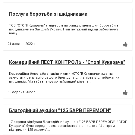
Послуги боротьби зі шкідниками
ТОВ "СТОП! Кукарача" є лідером на ринку рішень для боротьби зі
шкідниками на Західній Україні. Наш потужний підхід забезпечує
нашу...
21 жовтня 2022 р.
Комерційний ПЕСТ КОНТРОЛЬ - "Стоп! Кукарача"
Комерційна боротьба зі шкідниками «СТОП! Кукарача» здатна
захистити репутацію вашого бренду та діяльність від небажаних
шкідників. Ми забезпечуємо найвищий рівень...
30 серпня 2022 р.
Благодійний аукціон "125 БАРВ ПЕРЕМОГИ"
17 серпня відбувся Благодійний аукціон "125 БАРВ ПЕРЕМОГИ". "СТОП!
Кукарача" була серед числа організаторів спільно з "Центром
підтримки 125 окремої...