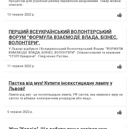
процесом для усунення ризику зараження шкідниками. Товар можна
описати...
15 червня 2022 р.
ПЕРШИЙ ВСЕУКРАЇНСЬКИЙ ВОЛОНТЕРСЬКИЙ
ФОРУМ "ФОРМУЛА ВЗАЄМОДІЇ: ВЛАДА, БІЗНЕС,
ВОЛОНТЕРИ".
У Львові відбувся І Всеукраїнський Волонтерський Форум: "ФОРМУЛА
ВЗАЄМОДІЇ: ВЛАДА, БІЗНЕС, ВОЛОНТЕРИ". Співзасновник та керівник
"СТОП! Кукарача" - Глядченко Руслан...
11 червня 2022 р.
Пастка від мух! Купити інсекстицидну лампу у
Львові!
Лампа від мух - це інсектицидна лампа, УФ світла, яка заманює муху на
світло та вбиває електричним розрядом або якщо...
5 червня 2022 р.