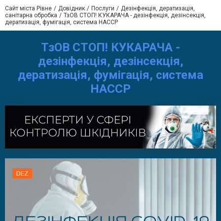
Сайт міста Рівне
Довідник
Послуги
Дезінфекція, дератизація,
санітарна обробка
ТзОВ СТОП! КУКАРАЧА - дезінфекція, дезінсекція,
дератизація, фумігація, система HACCP
ТзОВ СТОП! КУКАРАЧА -
дезінфекція, дезінсекція,
дератизація, фумігація, система
HACCP
DEZ