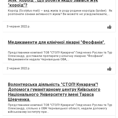
Жук "Короїд". Що робити якщо завівся жук
"короїд"?
Короїд (Scolytus mali) — вид жуків із роду родини короїдів (Ipidae). Як
розпізнати ознаки активності жуків? Ви можете не усвідомлювати,...
3 червня 2022 р.
Медикаменти для клінічної лікарні "Феофанія".
Представники компанії ТОВ "СТОП! Кукарача" Глядченко Руслан та Тур
Олександр, доставили препарати у клінічну лікарню "Феофанія".
Медикаменти надала Чернівецька ОВА,...
2 червня 2022 р.
Волонтерська діяльність "СТОП! Кукарача"!
Допомога гуманітарному центру Київського
Національного Університету імені Тараса
Шевченка.
Представники компанії ТОВ "СТОП! Кукарача" Глядченко Руслан та Тур
Олександр, спільно з ОВА Чернівецької області, надали допомогу
військовому інституту при...