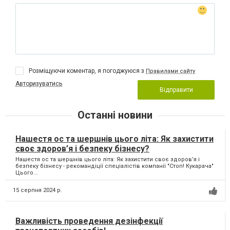
Розміщуючи коментар, я погоджуюся з
Правилами сайту
Авторизуватись
Відправити
Останні новини
Нашестя ос та шершнів цього літа: Як захистити
своє здоров’я і безпеку бізнесу?
Нашестя ос та шершнів цього літа: Як захистити своє здоров’я і
безпеку бізнесу - рекомандіції спеціалістів компанії "Стоп! Кукарача"
Цього...
15 серпня 2024 р.
Важливість проведення дезінфекції