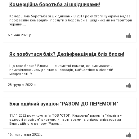
Комерційна боротьба зі шкідниками!
Комерційна боротьба зі шкідниками З 2017 року Стоп! Кукарача надає
професійні комерційні послуги з боротьби зі шкідниками на території
України....
6 січня 2023 р.
Як позбутися бліх? Дезінфекція від бліх блохи!
Що таке блохи? Блохи — це крихітні комахи, які виживають,
прикріплюючись до птахів і ссавців, найчастіше в лісистій
місцевості. У...
28 грудня 2022 р.
Благодійний аукціон "РАЗОМ ДО ПЕРЕМОГИ"
11.11.2022 року компанія ТОВ "СТОП! Кукарача" разом із "Україна у
єдності зі світом" виступили партнерами та співорганізаторами
Благодійного вечору "Разом...
16 листопада 2022 р.