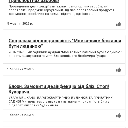
транспортних засобів!
Проведення дезінфекції вантажних транспортних засобів, які
перевозять продукти харчування! Під час перевезення продуктів
харчування, особливо на великі відстані, однією з...
5 жовтня 2023 р.
Соціальна відповідальність "Моє велике бажання
бути людиною"
26.02.2023 - Благодійний Аукціон "Моє велике бажання бути людиною"
в честь вшанування пам'яті Блаженнішого Любомира Гузара.
1 березня 2023 р.
Блохи. Замовити дезінфекцію від бліх. Стоп!
Кукарача.
УВАГА МЕШКАНЦІ БАГАТОКВАРТИРНИХ БУДИНКІВ ТА ПРИВАТНИХ
САДИБ! Ми звертаємо вашу увагу на активну присутність бліх у
підвалах житлових будинків та...
1 березня 2023 р.