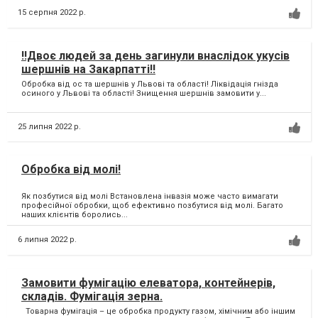
15 серпня 2022 р.
‼Двоє людей за день загинули внаслідок укусів
шершнів на Закарпатті‼
Обробка від ос та шершнів у Львові та області! Ліквідація гнізда
осиного у Львові та області! Знищення шершнів замовити у...
25 липня 2022 р.
Обробка від молі!
Як позбутися від молі Встановлена інвазія може часто вимагати
професійної обробки, щоб ефективно позбутися від молі. Багато
наших клієнтів боролись...
6 липня 2022 р.
Замовити фумігацію елеватора, контейнерів,
складів. Фумігація зерна.
Товарна фумігація – це обробка продукту газом, хімічним або іншим